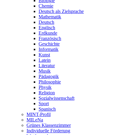
Biologie
Chemie
Deutsch als Zielsprache
Mathematik
Deutsch
Englisch
Erdkunde
Französisch
Geschichte
Informatik
Kunst
Latein
Literatur
Musik
Pädagogik
Philosophie
Physik
Religion
Sozialwissenschaft
Sport
Spanisch
MINT-Profil
MILeNa
Grünes Klassenzimmer
Individuelle Förderung