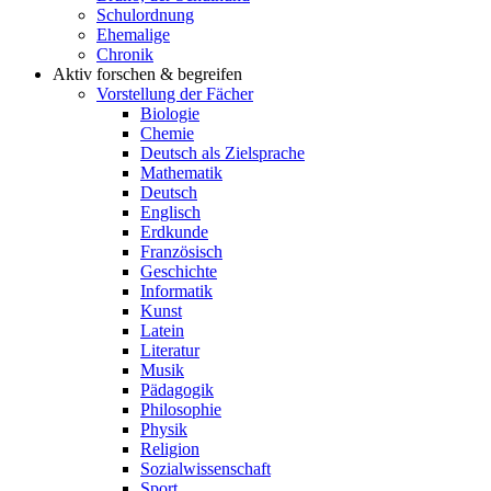
Schulordnung
Ehemalige
Chronik
Aktiv forschen & begreifen
Vorstellung der Fächer
Biologie
Chemie
Deutsch als Zielsprache
Mathematik
Deutsch
Englisch
Erdkunde
Französisch
Geschichte
Informatik
Kunst
Latein
Literatur
Musik
Pädagogik
Philosophie
Physik
Religion
Sozialwissenschaft
Sport