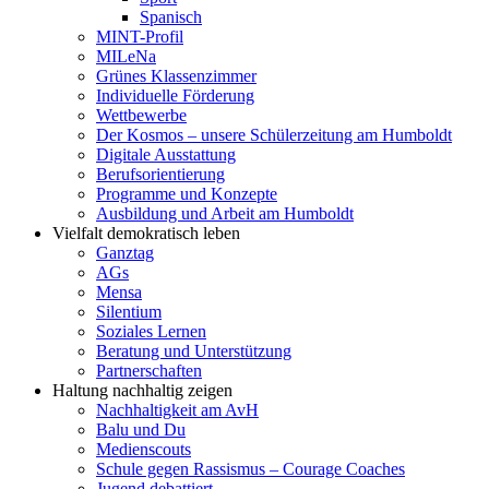
Spanisch
MINT-Profil
MILeNa
Grünes Klassenzimmer
Individuelle Förderung
Wettbewerbe
Der Kosmos – unsere Schülerzeitung am Humboldt
Digitale Ausstattung
Berufsorientierung
Programme und Konzepte
Ausbildung und Arbeit am Humboldt
Vielfalt demokratisch leben
Ganztag
AGs
Mensa
Silentium
Soziales Lernen
Beratung und Unterstützung
Partnerschaften
Haltung nachhaltig zeigen
Nachhaltigkeit am AvH
Balu und Du
Medienscouts
Schule gegen Rassismus – Courage Coaches
Jugend debattiert