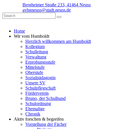
Bergheimer Straße 233, 41464 Neuss
avhgneuss@stadt.neuss.de
Home
Wir vom Humboldt
Herzlich willkommen am Humboldt
Kollegium
Schulleitung
Verwaltung
Erprobungsstufe
Mittelstufe
Oberstufe
Sozialpädagogin
Unsere SV
Schulpflegschaft
Förderverein
Bruno, der Schulhund
Schulordnung
Ehemalige
Chronik
Aktiv forschen & begreifen
Vorstellung der Fächer