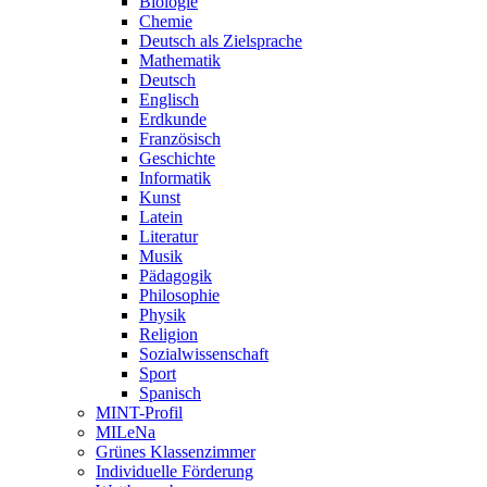
Biologie
Chemie
Deutsch als Zielsprache
Mathematik
Deutsch
Englisch
Erdkunde
Französisch
Geschichte
Informatik
Kunst
Latein
Literatur
Musik
Pädagogik
Philosophie
Physik
Religion
Sozialwissenschaft
Sport
Spanisch
MINT-Profil
MILeNa
Grünes Klassenzimmer
Individuelle Förderung