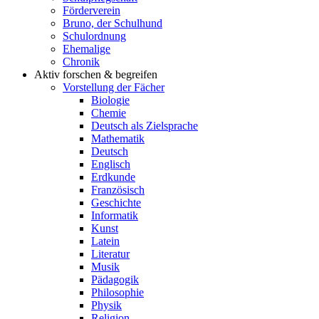
Förderverein
Bruno, der Schulhund
Schulordnung
Ehemalige
Chronik
Aktiv forschen & begreifen
Vorstellung der Fächer
Biologie
Chemie
Deutsch als Zielsprache
Mathematik
Deutsch
Englisch
Erdkunde
Französisch
Geschichte
Informatik
Kunst
Latein
Literatur
Musik
Pädagogik
Philosophie
Physik
Religion