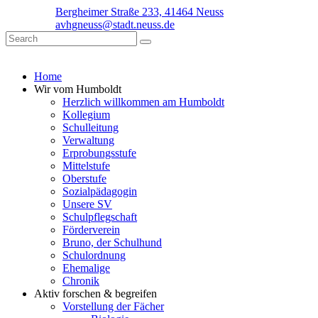
Bergheimer Straße 233, 41464 Neuss
avhgneuss@stadt.neuss.de
Home
Wir vom Humboldt
Herzlich willkommen am Humboldt
Kollegium
Schulleitung
Verwaltung
Erprobungsstufe
Mittelstufe
Oberstufe
Sozialpädagogin
Unsere SV
Schulpflegschaft
Förderverein
Bruno, der Schulhund
Schulordnung
Ehemalige
Chronik
Aktiv forschen & begreifen
Vorstellung der Fächer