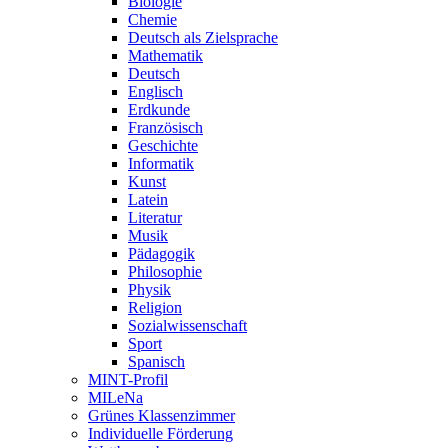
Biologie
Chemie
Deutsch als Zielsprache
Mathematik
Deutsch
Englisch
Erdkunde
Französisch
Geschichte
Informatik
Kunst
Latein
Literatur
Musik
Pädagogik
Philosophie
Physik
Religion
Sozialwissenschaft
Sport
Spanisch
MINT-Profil
MILeNa
Grünes Klassenzimmer
Individuelle Förderung