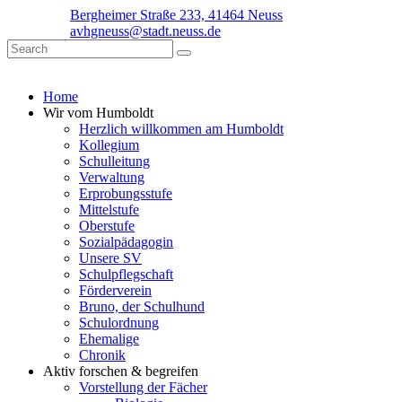
Bergheimer Straße 233, 41464 Neuss
avhgneuss@stadt.neuss.de
Home
Wir vom Humboldt
Herzlich willkommen am Humboldt
Kollegium
Schulleitung
Verwaltung
Erprobungsstufe
Mittelstufe
Oberstufe
Sozialpädagogin
Unsere SV
Schulpflegschaft
Förderverein
Bruno, der Schulhund
Schulordnung
Ehemalige
Chronik
Aktiv forschen & begreifen
Vorstellung der Fächer