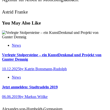
Astrid Franke
You May Also Like
News
Verlegte Stolpersteine – ein KunstDenkmal und Projekt von
Gunter Demnig
10.12.2025
by Katrin Bonsmann-Rudolph
News
Jetzt anmelden: Stadtradeln 2019
06.06.2019
by Markus Wölke
Alexander-von-Humboldt-Gymnasium